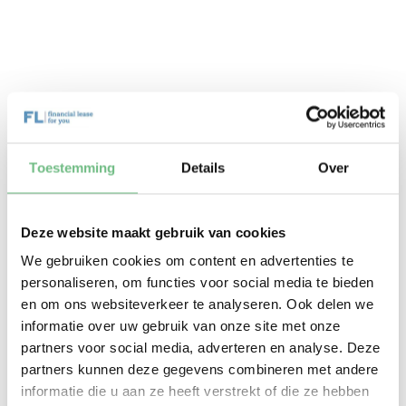
Toestemming
Details
Over
Nóg sneller op weg? Kies een
auto van een
preferred partner
.
Deze website maakt gebruik van cookies
200+ partners
door heel Nederland
We gebruiken cookies om content en advertenties te
Extra
vlotte afwikkeling
na goedkeuring
personaliseren, om functies voor social media te bieden
en om ons websiteverkeer te analyseren. Ook delen we
Zelfde
vrijblijvende
aanvraag en
beoordeling
informatie over uw gebruik van onze site met onze
partners voor social media, adverteren en analyse. Deze
partners kunnen deze gegevens combineren met andere
Ontdek de voordelen
informatie die u aan ze heeft verstrekt of die ze hebben