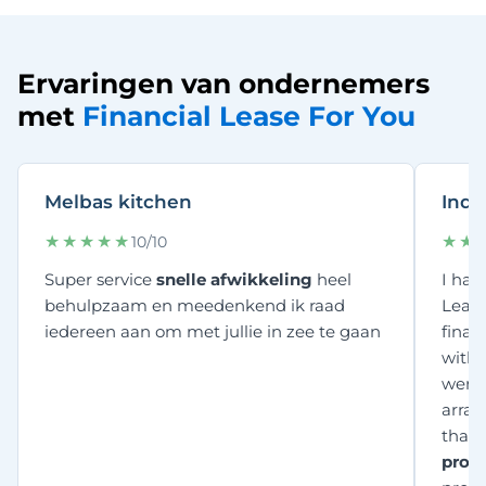
Ervaringen van ondernemers
met
Financial Lease For You
Melbas kitchen
Indi
★★★★★
★★
10/10
Super service
snelle afwikkeling
heel
I had
behulpzaam en meedenkend ik raad
Lease
iedereen aan om met jullie in zee te gaan
finan
with 
were 
arran
thank
proa