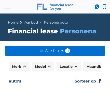
Home
Aanbod
Personenauto
Financial lease
Personenauto
Alle filters
0
Merk
Model
Locatie
Maandbedr
auto's
Sorteer op