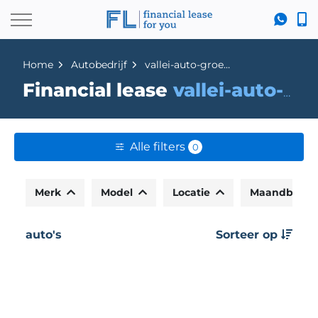
Home
Autobedrijf
vallei-auto-groep-veenendaal-seat-/-skoda
Financial lease
vallei-auto-groep-veenendaal-seat-/-skoda
Alle filters
0
Merk
Model
Locatie
Maandbedr
auto's
Sorteer op