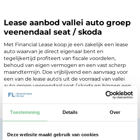
Lease aanbod vallei auto groep
veenendaal seat / skoda
Met Financial Lease koop je een zakelijk een lease
auto waarvan je direct eigenaar bent en
tegelijkertijd profiteert van fiscale voordelen,
behoud van eigen vermogen en een vast scherp
maandtermijn. Doe vrijblijvend een aanvraag voor
een van de lease auto's uit de voorraad van vallei
auto groep veenendaal seat / skoda en binnen een
werkdag ontvang je terugkoppeling op de
mogelijkheden voor jouw Financial Lease.
Toestemming
Details
Over
Financial lease zonder zorgen.
Deze website maakt gebruik van cookies
Eenvoudig, transparant, vertrouwd.