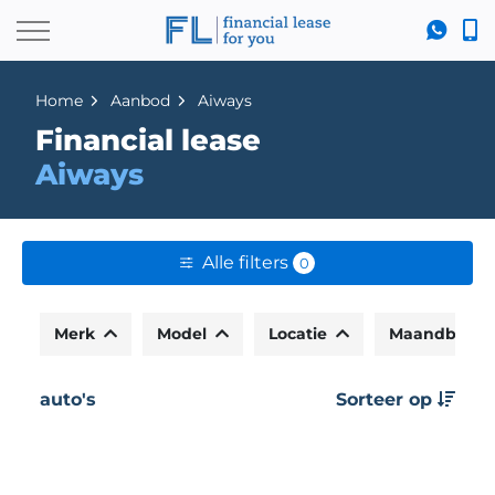
Home
Aanbod
Aiways
Financial lease
Aiways
Alle filters
0
Merk
Model
Locatie
Maandbedr
auto's
Sorteer op