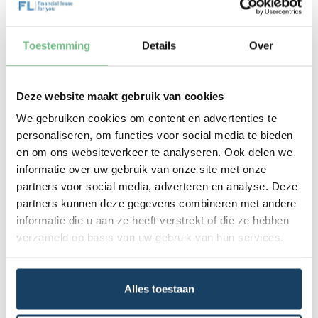
Financial Lease For You
Aiways leasen via Financial Lease For You betekent
profiteren van persoonlijke service, transparantie en
Toestemming
Details
Over
scherpe leasevoorwaarden. Of je nu kiest voor de
ruime
Aiways U5
of een ander model, wij bieden een
financial leaseoplossing die aansluit bij jouw zakelijke
Deze website maakt gebruik van cookies
behoeften. Dankzij onze samenwerking met
We gebruiken cookies om content en advertenties te
meerdere financiers zorgen wij voor een passend en
personaliseren, om functies voor social media te bieden
aantrekkelijk aanbod. Ontdek onze
4 unieke
en om ons websiteverkeer te analyseren. Ook delen we
leasegaranties
: persoonlijke service, heldere
informatie over uw gebruik van onze site met onze
voorwaarden, scherpe prijzen en uitgebreide
expertise. Meer weten over de voordelen van onze
partners voor social media, adverteren en analyse. Deze
service, lees alles over onze 4 leasegaranties.
partners kunnen deze gegevens combineren met andere
informatie die u aan ze heeft verstrekt of die ze hebben
verzameld op basis van uw gebruik van hun services.
Aiways Financial Lease
modellen
Alles toestaan
In onze online leasevoorraad vind je éém model uit
de Aiways collectie. Heb je interesse in een Aiways