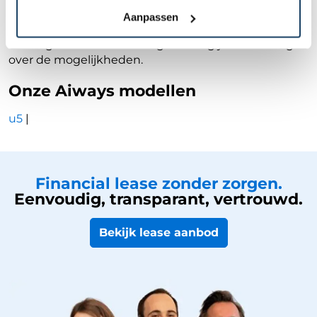
Financial Lease dan kan je voor de gewenste auto
Aanpassen
een leaseprijs berekenen en vrijblijvende offerte
aanvragen. Binnen één dag ontvang je een uitslag
over de mogelijkheden.
Onze Aiways modellen
u5
|
Financial lease zonder zorgen.
Eenvoudig, transparant, vertrouwd.
Bekijk lease aanbod