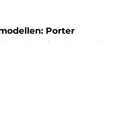
 modellen: Porter
kbaar zijn voor financial lease. Bekijk de categorie
door autobedrijven in heel Nederland:
te bestelauto
ase zonder zorgen.
nsparant, vertrouwd.
k lease aanbod