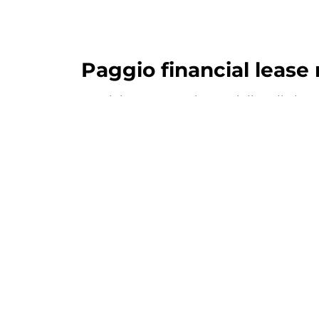
Paggio financial lease
Ontdek onze Paggio-modellen die beschi
auto's die via ons worden aangeboden 
Piaggio Porter
- veelzijdige en compac
Financial le
Eenvoudig, tra
Bekij