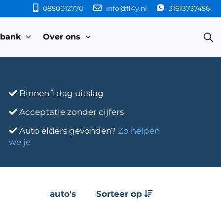
0850012770
info@fl4y.nl
31613737456
sbank
Over ons
Binnen 1 dag uitslag
Acceptatie zonder cijfers
Auto elders gevonden?
Zo helpen
we je
auto's
Sorteer op
e
Transmissie
Bouwjaar
Km-stand