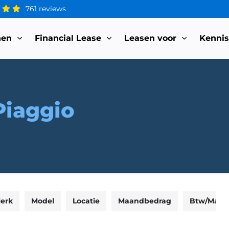
761 reviews
nen
Financial Lease
Leasen voor
Kenni
Piaggio
erk
Model
Locatie
Maandbedrag
Btw/Marg