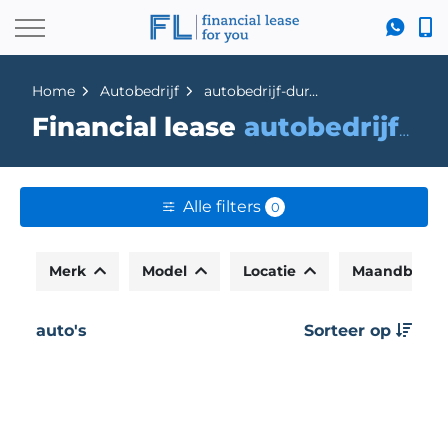
Home
Autobedrijf
autobedrijf-duran
Financial lease
autobedrijf-duran
Alle filters
0
Merk
Model
Locatie
Maandbedr
auto's
Sorteer op