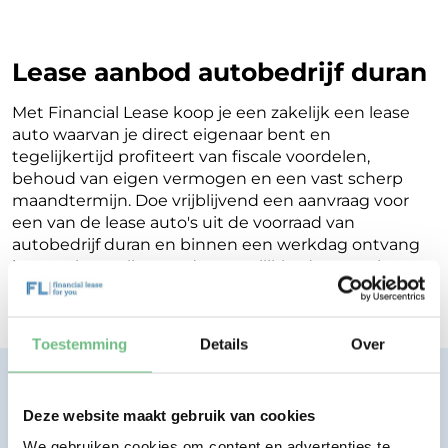
Lease aanbod autobedrijf duran
Met Financial Lease koop je een zakelijk een lease
auto waarvan je direct eigenaar bent en
tegelijkertijd profiteert van fiscale voordelen,
behoud van eigen vermogen en een vast scherp
maandtermijn. Doe vrijblijvend een aanvraag voor
een van de lease auto's uit de voorraad van
autobedrijf duran en binnen een werkdag ontvang
je terugkoppeling op de mogelijkheden voor jouw
Financial Lease.
Toestemming
Details
Over
Financial lease zonder zorgen.
Eenvoudig, transparant, vertrouwd.
Deze website maakt gebruik van cookies
We gebruiken cookies om content en advertenties te