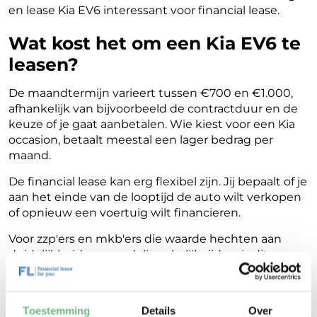
en lease Kia EV6 interessant voor financial lease.
Wat kost het om een Kia EV6 te
leasen?
De maandtermijn varieert tussen €700 en €1.000,
afhankelijk van bijvoorbeeld de contractduur en de
keuze of je gaat aanbetalen. Wie kiest voor een Kia
occasion, betaalt meestal een lager bedrag per
maand.
De financial lease kan erg flexibel zijn. Jij bepaalt of je
aan het einde van de looptijd de auto wilt verkopen
of opnieuw een voertuig wilt financieren.
Voor zzp'ers en mkb'ers die waarde hechten aan
duidelijkheid en voordelig zakelijk rijden, is dit een
van de meest aantrekkelijke leasevormen. Bereken
via
onze leasecalculator
jouw maandelijkse kosten!
Toestemming
Details
Over