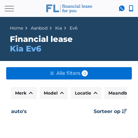
Home
Aanbod
Kia
Ev6
Financial lease
Kia Ev6
Alle filters
0
Merk
Model
Locatie
Maandbedr
auto's
Sorteer op