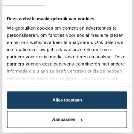
Wat kost een volle accu voor
een Kia EV6?
Deze website maakt gebruik van cookies
Een volle accu kost gemiddeld €15 tot €20 bij
We gebruiken cookies om content en advertenties te
thuisladen. Gebruik je een snellader onderweg, dan
zijn de kosten ongeveer €25 tot €35.
personaliseren, om functies voor social media te bieden
en om ons websiteverkeer te analyseren. Ook delen we
Vergeleken met brandstof zoals benzine is dat fors
informatie over uw gebruik van onze site met onze
goedkoper. Bovendien verlaag je met elektrisch
partners voor social media, adverteren en analyse. Deze
rijden niet alleen je gebruikskosten, maar ook je
partners kunnen deze gegevens combineren met andere
milieubelasting.
informatie die u aan ze heeft verstrekt of die ze hebben
Het bandenspanningscontrolesysteem en de
verzameld op basis van uw gebruik van hun services.
efficiënte warmtepomp helpen het verbruik te
optimaliseren. Zelfs het rijgedrag van de bestuurder
kan het energieverbruik beïnvloeden. Rustig rijden
Alles toestaan
levert je meer actieradius op.
Kan de Kia EV6 stroom
Aanpassen
terugleveren?