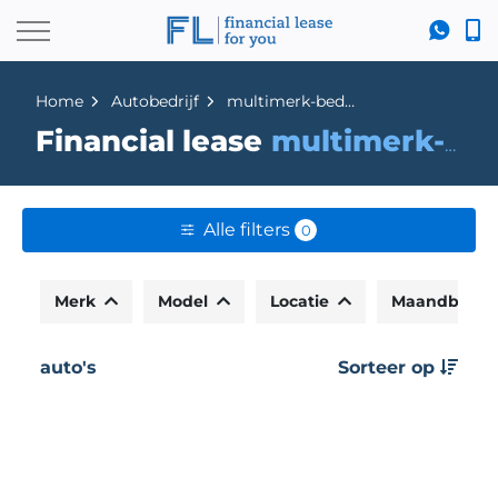
Home
Autobedrijf
multimerk-bedrijfsautos
Financial lease
multimerk-bedrijfsautos
Alle filters
0
Merk
Model
Locatie
Maandbedr
auto's
Sorteer op