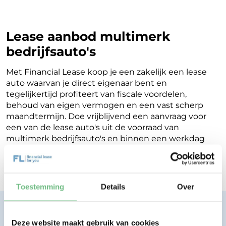
Lease aanbod multimerk
bedrijfsauto's
Met Financial Lease koop je een zakelijk een lease
auto waarvan je direct eigenaar bent en
tegelijkertijd profiteert van fiscale voordelen,
behoud van eigen vermogen en een vast scherp
maandtermijn. Doe vrijblijvend een aanvraag voor
een van de lease auto's uit de voorraad van
multimerk bedrijfsauto's en binnen een werkdag
ontvang je terugkoppeling op de mogelijkheden
voor jouw Financial Lease.
Toestemming
Details
Over
Financial lease zonder zorgen.
Eenvoudig, transparant, vertrouwd.
Deze website maakt gebruik van cookies