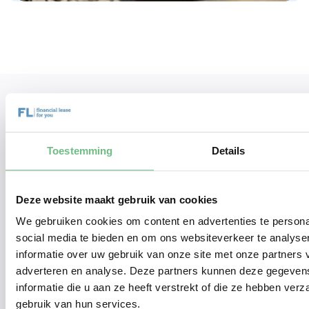
Waarom kiezen
ondernemers
voor Financial Lease For You?
Toestemming
Details
Omdat wij begrijpen dat het afsluiten van een auto
financiering gewoon goed geregeld moet zijn.
Deze website maakt gebruik van cookies
Eenvoudig maar duidelijk. Transparant maar zonder
We gebruiken cookies om content en advertenties te persona
onnodige informatiestress. Soms snel maar altijd
social media te bieden en om ons websiteverkeer te analyse
correct. Daarom leunt onze service op 4
informatie over uw gebruik van onze site met onze partners 
leasegaranties. Daarmee is jouw financial lease
zó
adverteren en analyse. Deze partners kunnen deze gegeve
geregeld, zónder zorgen.
informatie die u aan ze heeft verstrekt of die ze hebben ver
gebruik van hun services.