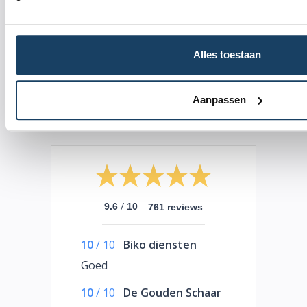
Persoonlijke service
Transparant leasen
Alles toestaan
Scherp aanbod
Aanpassen
Alle expertise op 1 plek
/
9.6
10
761 reviews
10
/
10
Biko diensten
Goed
10
/
10
De Gouden Schaar