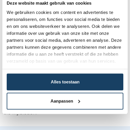
is. Ondernemers kiezen voor Financial Lease For You
Deze website maakt gebruik van cookies
vanwege de persoonlijke service en het uitgebreide
We gebruiken cookies om content en advertenties te
aanbod aan kwalitatieve occasions.
personaliseren, om functies voor social media te bieden
en om ons websiteverkeer te analyseren. Ook delen we
Voordelen financial lease Mini
informatie over uw gebruik van onze site met onze
15
partners voor social media, adverteren en analyse. Deze
partners kunnen deze gegevens combineren met andere
Een financial lease van de Mini 15 biedt ondernemers
informatie die u aan ze heeft verstrekt of die ze hebben
diverse voordelen. Ten eerste behoud je liquiditeit,
verzameld op basis van uw gebruik van hun services.
omdat je geen grote investering vooraf hoeft te
doen. Daarnaast profiteer je van
fiscale voordelen
,
zoals
renteaftrek
en afschrijving. Tot slot biedt de
Mini 15
een uitstekende restwaarde, wat gunstig is
Alles toestaan
voor de totale kosten van de lease. De voordelen van
financial lease van de Mini 15 maken Financial Lease
For You een aantrekkelijke partij vanwege de
Aanpassen
scherpe leasebedragen en de persoonlijke service
die wij bieden.