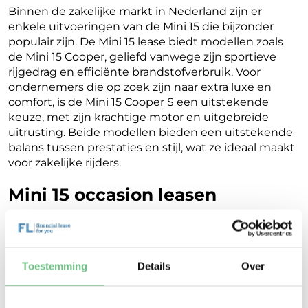
Binnen de zakelijke markt in Nederland zijn er
enkele uitvoeringen van de Mini 15 die bijzonder
populair zijn. De Mini 15 lease biedt modellen zoals
de Mini 15 Cooper, geliefd vanwege zijn sportieve
rijgedrag en efficiënte brandstofverbruik. Voor
ondernemers die op zoek zijn naar extra luxe en
comfort, is de Mini 15 Cooper S een uitstekende
keuze, met zijn krachtige motor en uitgebreide
uitrusting. Beide modellen bieden een uitstekende
balans tussen prestaties en stijl, wat ze ideaal maakt
voor zakelijke rijders.
Mini 15 occasion leasen
Ondernemers kunnen profiteren van de voordelen
van een bijna nieuwe auto tegen een aantrekkelijk
leasebedrag door te kiezen voor Mini 15 occasion
Toestemming
Details
Over
leasen. Financial Lease For You biedt flexibele
voorwaarden en een transparant proces, waardoor
het leasen van een occasion eenvoudig en voordelig