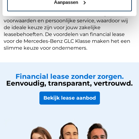
biedt de GLC Klasse een hoge restwaarde, wat
Aanpassen
gunstig is voor de totale kosten van de lease.
Financial Lease For You biedt aantrekkelijke
voorwaarden en persoonlijke service, waardoor wij
de ideale keuze zijn voor jouw zakelijke
leasebehoeften. De voordelen van financial lease
voor de Mercedes-Benz GLC Klasse maken het een
slimme keuze voor ondernemers.
Financial lease zonder zorgen.
Eenvoudig, transparant, vertrouwd.
Bekijk lease aanbod