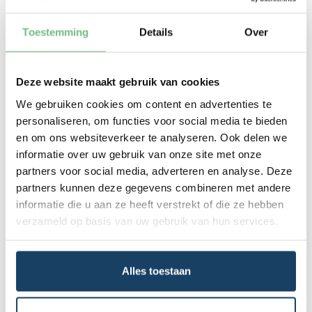
GLC Klasse occasion leasen, krijgen de kans om in
een premium voertuig te rijden tegen een
aantrekkelijk leasebedrag. Occasions zijn vaak direct
Toestemming
Details
Over
beschikbaar en bieden een uitstekende prijs-
kwaliteitverhouding. Bij Financial Lease For You
zorgen we voor transparante voorwaarden en een
Deze website maakt gebruik van cookies
snelle afhandeling, zodat je zonder zorgen kunt
We gebruiken cookies om content en advertenties te
genieten van je GLC Klasse. Onze expertise en
personaliseren, om functies voor social media te bieden
klantgerichte aanpak maken ons de ideale partner
en om ons websiteverkeer te analyseren. Ook delen we
voor jouw Mercedes-Benz GLC Klasse occasion
leasen.
informatie over uw gebruik van onze site met onze
partners voor social media, adverteren en analyse. Deze
Voordelen financial lease van
partners kunnen deze gegevens combineren met andere
Mercedes-Benz GLC Klasse
informatie die u aan ze heeft verstrekt of die ze hebben
verzameld op basis van uw gebruik van hun services.
De voordelen van financial lease voor de
Mercedes-
Benz GLC Klasse
zijn talrijk. Ten eerste behoud je
liquiditeit, omdat je geen grote investering vooraf
Alles toestaan
hoeft te doen. Daarnaast profiteer je van
fiscale
voordelen
, zoals
renteaftrek
en afschrijving. Tot slot