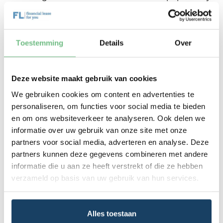
De Volvo V70 D4 is geliefd vanwege zijn efficiënte
dieselmotor en lage CO2-uitstoot, wat gunstig is
voor de bijtelling. De Volvo V70 T5 biedt daarentegen
meer vermogen en is ideaal voor ondernemers die
Toestemming
Details
Over
regelmatig lange afstanden afleggen. Voor wie
waarde hecht aan luxe en comfort, is de Volvo V70
Inscription een uitstekende keuze, met zijn
Deze website maakt gebruik van cookies
hoogwaardige afwerking en geavanceerde
We gebruiken cookies om content en advertenties te
technologieën. Deze uitvoeringen bieden allemaal
de betrouwbaarheid en het comfort waar Volvo om
personaliseren, om functies voor social media te bieden
bekendstaat, en zijn daarmee uitstekende opties
en om ons websiteverkeer te analyseren. Ook delen we
voor de zakelijke rijder die kiest voor een Volvo V70
informatie over uw gebruik van onze site met onze
lease in Nederland.
partners voor social media, adverteren en analyse. Deze
partners kunnen deze gegevens combineren met andere
Populaire alternatieven voor
informatie die u aan ze heeft verstrekt of die ze hebben
Volvo V70 lease
verzameld op basis van uw gebruik van hun services.
Als u overweegt een Volvo V70 te leasen, zijn er ook
andere interessante opties in dezelfde prijsklasse. De
Alles toestaan
Audi A4 Avant
biedt een sportief design en