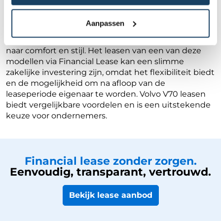
geavanceerde technologie. De
BMW 3 Serie Touring
staat bekend om zijn dynamische rijgedrag en luxe
Aanpassen
interieur. Tot slot is de
Mercedes-Benz C-Klasse
Estate
een uitstekende keuze voor wie op zoek is
naar comfort en stijl. Het leasen van een van deze
modellen via Financial Lease kan een slimme
zakelijke investering zijn, omdat het flexibiliteit biedt
en de mogelijkheid om na afloop van de
leaseperiode eigenaar te worden. Volvo V70 leasen
biedt vergelijkbare voordelen en is een uitstekende
keuze voor ondernemers.
Financial lease zonder zorgen.
Eenvoudig, transparant, vertrouwd.
Bekijk lease aanbod