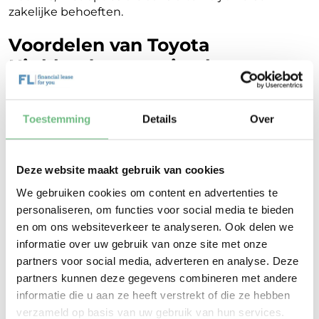
zakelijke behoeften.
Voordelen van Toyota
Highlander occasion leasen
Ondernemers die kiezen voor een Toyota Highlander
occasion leasen, profiteren van de voordelen van
Toestemming
Details
Over
een nieuwe auto, maar dan tegen een lagere prijs.
Met een occasion lease kun je rekenen op een
lagere afschrijving en een aantrekkelijk leasebedrag.
Deze website maakt gebruik van cookies
Financial Lease For You biedt flexibele voorwaarden
en een breed aanbod aan occasions, waardoor je
We gebruiken cookies om content en advertenties te
altijd een passende Highlander vindt. Ondernemers
personaliseren, om functies voor social media te bieden
kiezen voor ons vanwege de transparante
en om ons websiteverkeer te analyseren. Ook delen we
voorwaarden en de mogelijkheid om de auto aan
informatie over uw gebruik van onze site met onze
het einde van de leaseperiode over te nemen. Het
partners voor social media, adverteren en analyse. Deze
Toyota Highlander occasion leasen is een slimme
partners kunnen deze gegevens combineren met andere
keuze voor wie kosten wil besparen zonder in te
informatie die u aan ze heeft verstrekt of die ze hebben
boeten op kwaliteit.
verzameld op basis van uw gebruik van hun services.