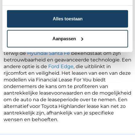
Populaire alternatieven voor
Toyota Highlander lease
Alles toestaan
Voor ondernemers die overwegen een auto in
dezelfde prijsklasse als de Toyota Highlander te
Aanpassen
leasen, zijn er enkele interessante alternatieven. De
Kia Sorento
biedt vergelijkbare ruimte en comfort,
terwijl de
Hyundai Santa Fe
bekendstaat om zijn
betrouwbaarheid en geavanceerde technologie. Een
andere optie is de
Ford Edge
, die uitblinkt in
rijcomfort en veiligheid. Het leasen van een van deze
modellen via Financial Lease For You biedt
ondernemers de kans om te profiteren van
aantrekkelijke leasevoorwaarden en de mogelijkheid
om de auto na de leaseperiode over te nemen. Een
alternatief voor Toyota Highlander lease kan net zo
aantrekkelijk zijn, afhankelijk van je specifieke
wensen en behoeften.