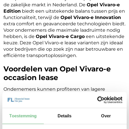
de zakelijke markt in Nederland. De
Opel Vivaro-e
Edition
biedt een uitstekende balans tussen prijs en
functionaliteit, terwijl de
Opel Vivaro-e Innovation
extra comfort en geavanceerde technologieën biedt.
Voor ondernemers die maximale laadruimte nodig
hebben, is de
Opel Vivaro-e Cargo
een uitstekende
keuze. Deze Opel Vivaro-e lease varianten zijn ideaal
voor bedrijven die op zoek zijn naar betrouwbare en
efficiënte transportoplossingen.
Voordelen van Opel Vivaro-e
occasion lease
Ondernemers kunnen profiteren van lagere
leasebedragen door te kiezen voor een Opel Vivaro-e
occasion leasen. Financial Lease For You biedt
flexibele voorwaarden en een transparant proces,
waardoor u eenvoudig een Opel Vivaro-e occasion
Toestemming
Details
Over
kunt leasen. Met onze expertise en klantgerichte
aanpak zorgen wij ervoor dat u de beste deal krijgt