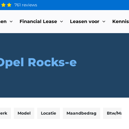
761 reviews
nen
Financial Lease
Leasen voor
Kenni
Opel Rocks-e
erk
Model
Locatie
Maandbedrag
Btw/Marg