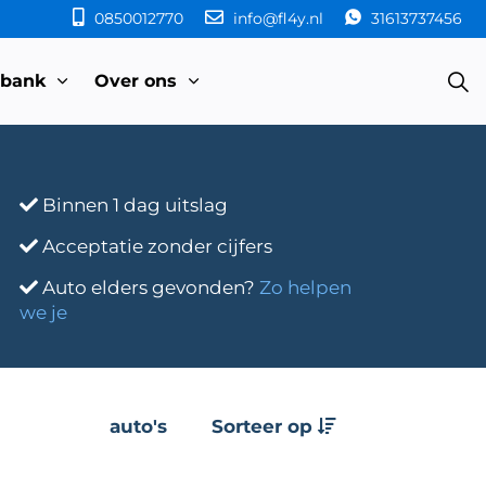
0850012770
info@fl4y.nl
31613737456
sbank
Over ons
Binnen 1 dag uitslag
Acceptatie zonder cijfers
Auto elders gevonden?
Zo helpen
we je
auto's
Sorteer op
e
Transmissie
Bouwjaar
Km-stand