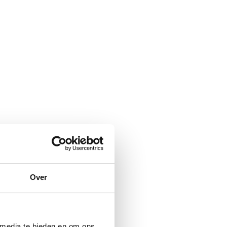
Over
 media te bieden en om ons