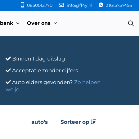
0850012770
info@fl4y.nl
31613737456
sbank
Over ons
Binnen 1 dag uitslag
Acceptatie zonder cijfers
Auto elders gevonden?
Zo helpen
we je
auto's
Sorteer op
e
Transmissie
Bouwjaar
Km-stand