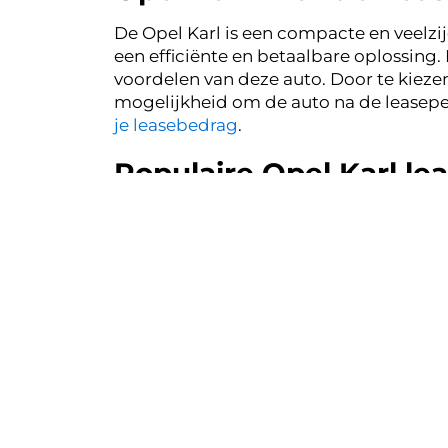
De Opel Karl is een compacte en veelzij
een efficiënte en betaalbare oplossing. 
voordelen van deze auto. Door te kiezen
mogelijkheid om de auto na de leasepe
je leasebedrag
.
Populaire Opel Karl le
Binnen de zakelijke markt in Nederland 
Karl Edition biedt een uitstekende bala
infotainmentsysteem. Voor ondernemers 
met extra's zoals parkeersensoren en e
comfortabele auto zoekt voor dagelijks 
Occasion leasen van d
Ondernemers kunnen profiteren van een 
occasion. Financial Lease For You bie
kwaliteit en betrouwbaarheid. Bovendi