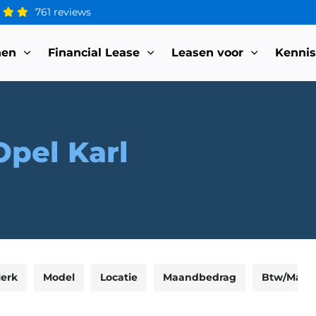
761 reviews
nen
Financial Lease
Leasen voor
Kenni
Opel Karl
erk
Model
Locatie
Maandbedrag
Btw/Marg