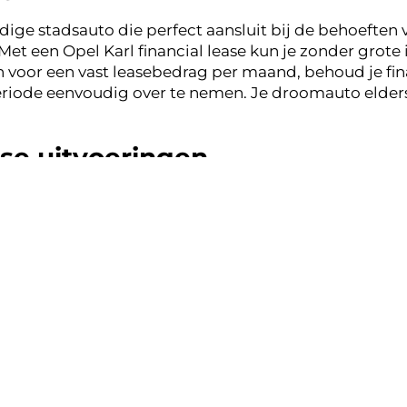
dige stadsauto die perfect aansluit bij de behoeften
Met een Opel Karl financial lease kun je zonder grote 
 voor een vast leasebedrag per maand, behoud je financ
riode eenvoudig over te nemen. Je droomauto elders
ase uitvoeringen
zijn er enkele uitvoeringen van de Opel Karl die bijzo
ns tussen prijs en functionaliteit, met handige funct
die net iets meer luxe wensen, is de Opel Karl Innova
en navigatiesysteem. Deze uitvoeringen zijn ideaal v
zakelijk gebruik.
e Opel Karl
lagere afschrijving en een aantrekkelijk leasebedrag
dt een breed scala aan goed onderhouden Opel Karl o
en zijn er geen kilometerbeperkingen, wat ideaal is