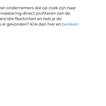
 van ondernemers die op zoek zijn naar
investering direct profiteren van de
iële flexibiliteit en heb je de
 al gevonden? Klik dan hier en
bereken
nder populair zijn voor lease. De Opel
ies zoals airconditioning en een modern
tion een aantrekkelijke lease-optie,
oor wie een betrouwbare en
 door te kiezen voor een Opel Karl als
ccasions, waardoor je kunt rekenen op
 voor ondernemers die veel onderweg