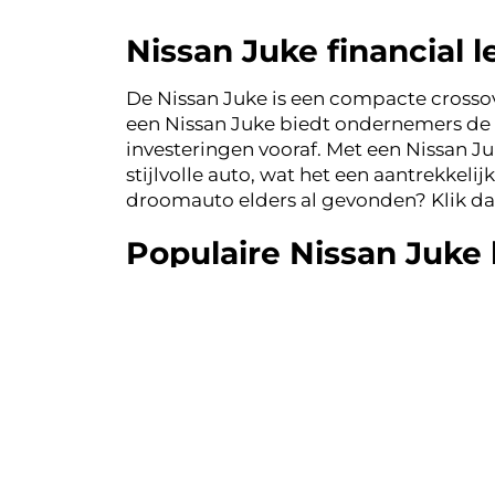
Nissan Juke financial l
De Nissan Juke is een compacte crossov
een Nissan Juke biedt ondernemers de 
investeringen vooraf. Met een Nissan 
stijlvolle auto, wat het een aantrekkeli
droomauto elders al gevonden? Klik da
Populaire Nissan Juke 
Binnen de zakelijke markt in Nederland 
Juke N-Connecta
biedt een uitstekende
parkeersensoren. De
Nissan Juke Tek
premium interieur. Voor ondernemers die
keuze voor lease, met zijn krachtige mo
Nissan Juke N-Connect