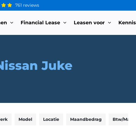
761 reviews
nen
Financial Lease
Leasen voor
Kenni
Nissan Juke
erk
Model
Locatie
Maandbedrag
Btw/Marg