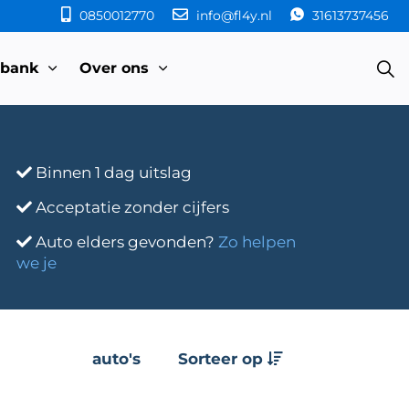
0850012770
info@fl4y.nl
31613737456
sbank
Over ons
Binnen 1 dag uitslag
Acceptatie zonder cijfers
Auto elders gevonden?
Zo helpen
we je
auto's
Sorteer op
e
Transmissie
Bouwjaar
Km-stand