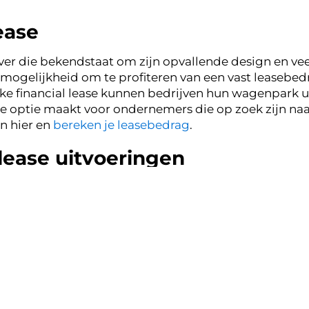
ease
er die bekendstaat om zijn opvallende design en veel
mogelijkheid om te profiteren van een vast leasebe
Juke financial lease kunnen bedrijven hun wagenpark
jke optie maakt voor ondernemers die op zoek zijn naar 
n hier en
bereken je leasebedrag
.
lease uitvoeringen
zijn er verschillende uitvoeringen van de Nissan Juke
 balans tussen prijs en functionaliteit, met functies
na
is een andere favoriet voor lease, vooral vanwege z
 op zoek zijn naar een sportievere uitstraling, is de
tor en sportieve accenten.
a leasen