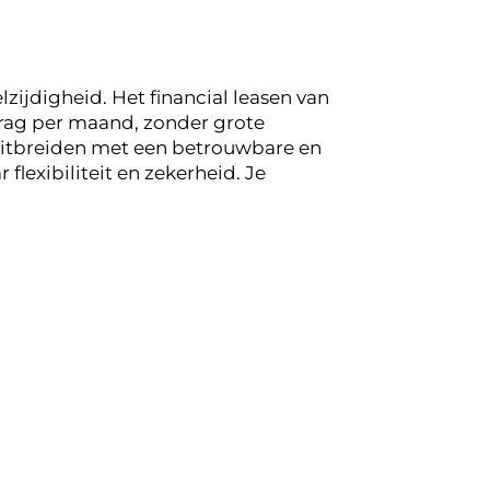
zijdigheid. Het financial leasen van
drag per maand, zonder grote
 uitbreiden met een betrouwbare en
flexibiliteit en zekerheid. Je
 die populair zijn voor lease. De
Nissan
 zoals een navigatiesysteem en
ijn geavanceerde veiligheidsopties en
Nissan Juke Nismo
een uitstekende