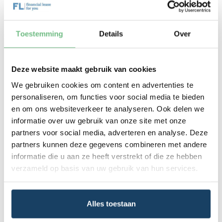
De Mitsubishi Fuso Canter 7C15 leasen is een
populaire keuze vanwege zijn indrukwekkende
laadvermogen en efficiënte brandstofverbruik. Deze
Toestemming
Details
Over
uitvoering is ideaal voor bedrijven die regelmatig
zware ladingen moeten vervoeren. De Mitsubishi
Fuso Canter 7C15 leasen combineert kracht met een
Deze website maakt gebruik van cookies
comfortabele rijervaring, wat het een favoriet maakt
We gebruiken cookies om content en advertenties te
onder chauffeurs. Financial Lease For You biedt een
personaliseren, om functies voor social media te bieden
betrouwbare partner voor het afsluiten van een
en om ons websiteverkeer te analyseren. Ook delen we
Mitsubishi Fuso Canter 7C15 lease, dankzij onze vier
unieke
informatie over uw gebruik van onze site met onze
leasegaranties
.
partners voor social media, adverteren en analyse. Deze
Populaire alternatieven voor
partners kunnen deze gegevens combineren met andere
Mitsubishi Fuso Canter lease
informatie die u aan ze heeft verstrekt of die ze hebben
verzameld op basis van uw gebruik van hun services.
Als je op zoek bent naar een alternatief voor
Mitsubishi Fuso Canter lease, overweeg dan de
Isuzu
N-Series
, die bekendstaat om zijn duurzaamheid en
Alles toestaan
lage operationele kosten. De
Mercedes-Benz