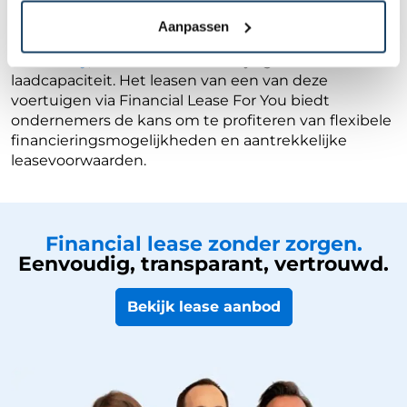
Sprinter
biedt een luxueuzer interieur en
geavanceerde technologieën. Een andere optie als
Aanpassen
alternatief voor Mitsubishi Fuso Canter lease is de
Iveco Daily
, die uitblinkt in veelzijdigheid en
laadcapaciteit. Het leasen van een van deze
voertuigen via Financial Lease For You biedt
ondernemers de kans om te profiteren van flexibele
financieringsmogelijkheden en aantrekkelijke
leasevoorwaarden.
Financial lease zonder zorgen.
Eenvoudig, transparant, vertrouwd.
Bekijk lease aanbod