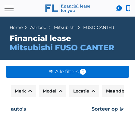
Home
Aanbod
Mitsubishi
FUSO CANTER
Financial lease
Mitsubishi FUSO CANTER
Alle filters
0
Merk
Model
Locatie
Maandbedr
auto's
Sorteer op