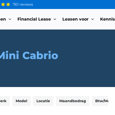
761 reviews
nen
Financial Lease
Leasen voor
Kenni
Mini Cabrio
erk
Model
Locatie
Maandbedrag
Btw/Marg