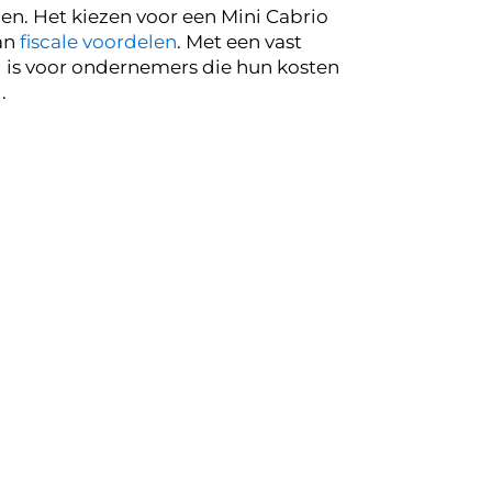
den. Het kiezen voor een Mini Cabrio
van
fiscale voordelen
. Met een vast
al is voor ondernemers die hun kosten
g
.
zonder populair zijn voor lease. De Mini
Voor wie meer vermogen zoekt, is de Mini
odellen bieden een unieke rijervaring
drag door te kiezen voor een Mini
rant proces, waardoor een Mini Cabrio
 service en de mogelijkheid om het