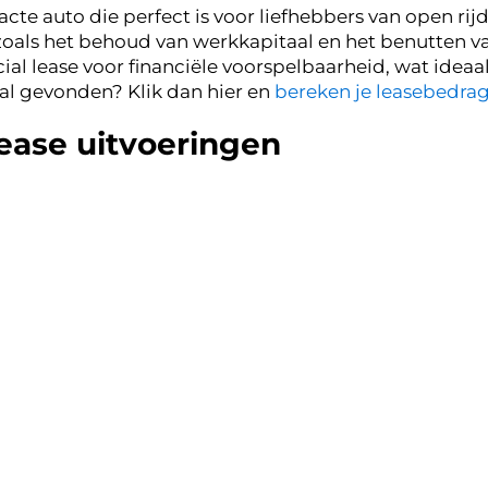
acte auto die perfect is voor liefhebbers van open rij
, zoals het behoud van werkkapitaal en het benutten 
ial lease voor financiële voorspelbaarheid, wat idea
al gevonden? Klik dan hier en
bereken je leasebedra
lease uitvoeringen
zijn er enkele uitvoeringen van de Mini Cabrio die bij
portieve rijgedrag en efficiënte brandstofverbruik. 
 met zijn krachtige motor en luxe afwerking. Beide m
l en prestaties willen combineren in hun lease.
rio occasion leasen
re afschrijvingskosten en een aantrekkelijk leasebe
e For You biedt flexibele voorwaarden en een transpa
Ondernemers kiezen voor ons vanwege de persoonlijke
ecifieke behoeften.