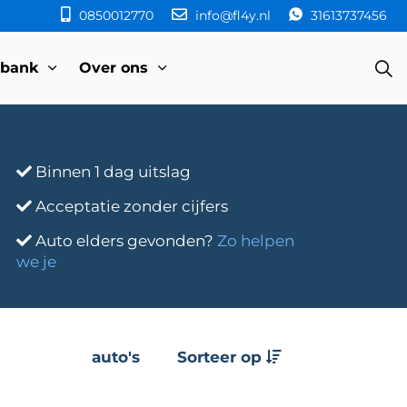
0850012770
info@fl4y.nl
31613737456
sbank
Over ons
Binnen 1 dag uitslag
Acceptatie zonder cijfers
Auto elders gevonden?
Zo helpen
we je
auto's
Sorteer op
e
Transmissie
Bouwjaar
Km-stand