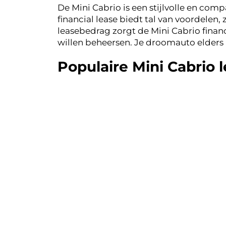
De Mini Cabrio is een stijlvolle en comp
financial lease biedt tal van voordelen
leasebedrag zorgt de Mini Cabrio financ
willen beheersen. Je droomauto elders 
Populaire Mini Cabrio 
Binnen de zakelijke markt in Nederland 
Cabrio Cooper is geliefd vanwege zijn s
Cabrio Cooper S een uitstekende keuze,
en zijn ideaal voor ondernemers die stij
Voordelen van Mini Cab
Ondernemers kunnen profiteren van lage
Cabrio occasion leasen. Financial Leas
occasion leasen een slimme keuze is. 
leasecontract aan te passen aan hun sp