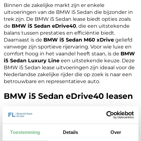
Binnen de zakelijke markt zijn er enkele
uitvoeringen van de BMW i5 Sedan die bijzonder in
trek zijn. De BMW i5 Sedan lease biedt opties zoals
de
BMW i5 Sedan eDrive40
, die een uitstekende
balans tussen prestaties en efficiëntie biedt.
Daarnaast is de
BMW i5 Sedan M60 xDrive
geliefd
vanwege zijn sportieve rijervaring. Voor wie luxe en
comfort hoog in het vaandel heeft staan, is de
BMW
i5 Sedan Luxury Line
een uitstekende keuze. Deze
BMW i5 Sedan lease uitvoeringen zijn ideaal voor de
Nederlandse zakelijke rijder die op zoek is naar een
betrouwbare en representatieve auto.
BMW i5 Sedan eDrive40 leasen
De BMW i5 Sedan eDrive40 leasen is een
uitstekende keuze vanwege zijn indrukwekkende
actieradius en krachtige elektrische motor. Deze
uitvoering biedt een stille en soepele rijervaring, wat
Toestemming
Details
Over
het een favoriet maakt onder zakelijke rijders.