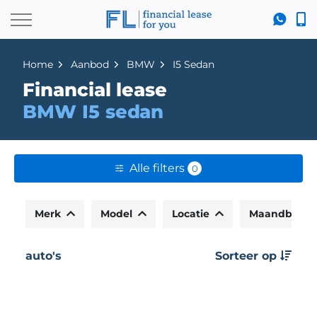
Home
Aanbod
BMW
I5 Sedan
Financial lease
BMW I5 sedan
Alle filters
0
Merk
Model
Locatie
Maandbedr
auto's
Sorteer op