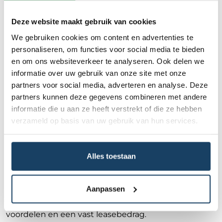
Financial Lease For You is een betrouwbare partner
voor het leasen van een BMW i5 Sedan eDrive40,
Deze website maakt gebruik van cookies
dankzij onze vier unieke
leasegaranties
die
zekerheid en gemak bieden. Kies voor de BMW i5
We gebruiken cookies om content en advertenties te
Sedan eDrive40 leasen en ervaar de voordelen van
personaliseren, om functies voor social media te bieden
een elektrische auto.
en om ons websiteverkeer te analyseren. Ook delen we
informatie over uw gebruik van onze site met onze
Populaire alternatieven voor
partners voor social media, adverteren en analyse. Deze
BMW i5 Sedan lease
partners kunnen deze gegevens combineren met andere
informatie die u aan ze heeft verstrekt of die ze hebben
Als je op zoek bent naar een alternatief voor BMW i5
verzameld op basis van uw gebruik van hun services.
Sedan lease, overweeg dan de
Mercedes-Benz EQE
,
de
Audi A6 e-tron
, of de
Tesla Model S
. Deze
modellen bieden vergelijkbare luxe en prestaties, en
Alles toestaan
zijn ideaal voor de zakelijke rijder die waarde hecht
aan comfort en innovatie. Het leasen van een
alternatief voor BMW i5 Sedan lease via Financial
Aanpassen
Lease is een aantrekkelijke keuze, omdat het je de
mogelijkheid biedt om te profiteren van fiscale
voordelen en een vast leasebedrag.