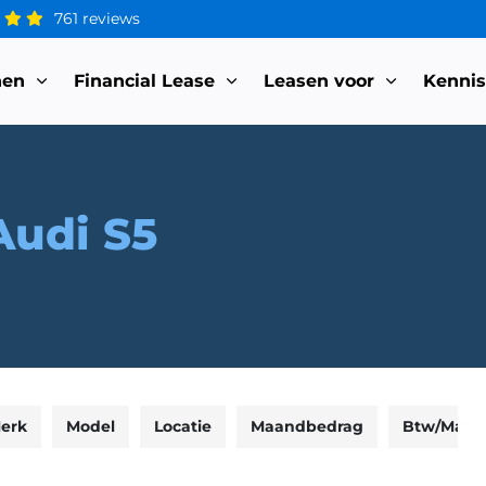
761 reviews
nen
Financial Lease
Leasen voor
Kenni
Audi S5
erk
Model
Locatie
Maandbedrag
Btw/Marg