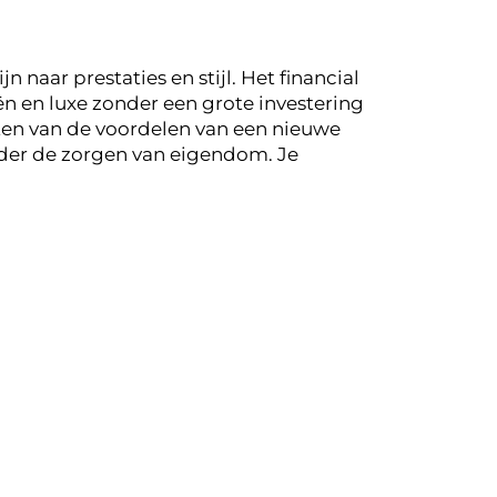
n naar prestaties en stijl. Het financial
n en luxe zonder een grote investering
ieten van de voordelen van een nieuwe
nder de zorgen van eigendom. Je
asen kan aantrekkelijke
fiscale
van de btw. Dit maakt zakelijk Audi S5
xe en prestatiegerichte auto. Ontdek
kende auto.
. De Audi S5 Sportback biedt extra
rtieve uitstraling en dynamische