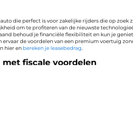
uto die perfect is voor zakelijke rijders die op zoek zij
jkheid om te profiteren van de nieuwste technologieë
and behoud je financiële flexibiliteit en kun je gen
e en ervaar de voordelen van een premium voertuig zo
n hier en
bereken je leasebedrag
.
n met fiscale voordelen
ge motor en verfijnde rijervaring. Zakelijk Audi S5 le
an de leasekosten van de winst en het terugvorderen 
ers die hun wagenpark willen uitbreiden met een lu
sen en verbeter uw bedrijfsimago met deze indrukwek
e uitvoeringen
hillende uitvoeringen van de Audi S5 die populair zijn
e ritten. De Audi S5 Coupé is geliefd vanwege zijn spo