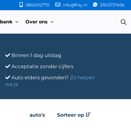
0850012770
info@fl4y.nl
31613737456
sbank
Over ons
Binnen 1 dag uitslag
Acceptatie zonder cijfers
Auto elders gevonden?
Zo helpen
we je
auto's
Sorteer op
e
Transmissie
Bouwjaar
Km-stand