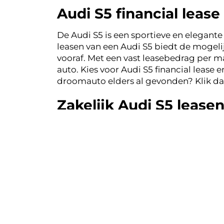
Audi S5 financial lease
De Audi S5 is een sportieve en elegante a
leasen van een Audi S5 biedt de mogeli
vooraf. Met een vast leasebedrag per ma
auto. Kies voor Audi S5 financial leas
droomauto elders al gevonden? Klik da
Zakelijk Audi S5 lease
De Audi S5 staat bekend om zijn krachti
voordelen
bieden, zoals het aftrekken v
leasen een slimme keuze voor ondernem
de voordelen van zakelijk Audi S5 lea
Populaire Audi S5 leas
Binnen de zakelijke markt zijn er versc
ruimte en comfort, ideaal voor zakelijk