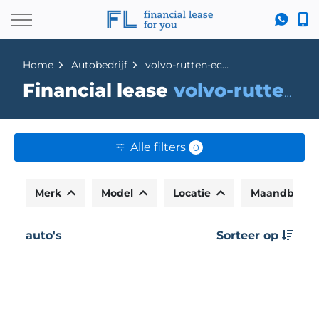
Home
Autobedrijf
volvo-rutten-echt
Financial lease
volvo-rutten-echt
Alle filters
0
Merk
Model
Locatie
Maandbedr
auto's
Sorteer op