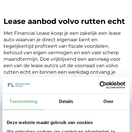
Lease aanbod volvo rutten echt
Met Financial Lease koop je een zakelijk een lease
auto waarvan je direct eigenaar bent en
tegelijkertijd profiteert van fiscale voordelen,
behoud van eigen vermogen en een vast scherp
maandtermijn. Doe vrijblijvend een aanvraag voor
een van de lease auto's uit de voorraad van volvo
rutten echt en binnen een werkdag ontvang je
terugkoppeling op de mogelijkheden voor jouw
Financial Lease.
Toestemming
Details
Over
Financial lease zonder zorgen.
Eenvoudig, transparant, vertrouwd.
Deze website maakt gebruik van cookies
We gebruiken cookies om content en advertenties te