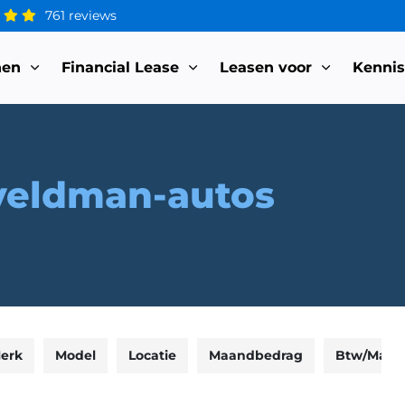
761 reviews
nen
Financial Lease
Leasen voor
Kenni
veldman-autos
erk
Model
Locatie
Maandbedrag
Btw/Marg