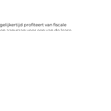
lijkertijd profiteert van fiscale
en aanvraag voor een van de lease
ng op de mogelijkheden voor jouw