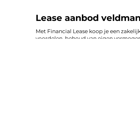
Lease aanbod veldman
Met Financial Lease koop je een zakelijk
voordelen, behoud van eigen vermogen 
auto's uit de voorraad van veldman au
Financial Lease.
Financial le
Eenvoudig, tra
Bekij