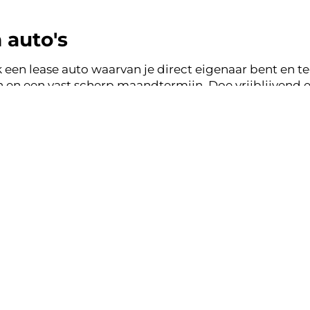
 auto's
 een lease auto waarvan je direct eigenaar bent en tege
en een vast scherp maandtermijn. Doe vrijblijvend e
to's en binnen een werkdag ontvang je terugkoppeli
ase zonder zorgen.
nsparant, vertrouwd.
k lease aanbod