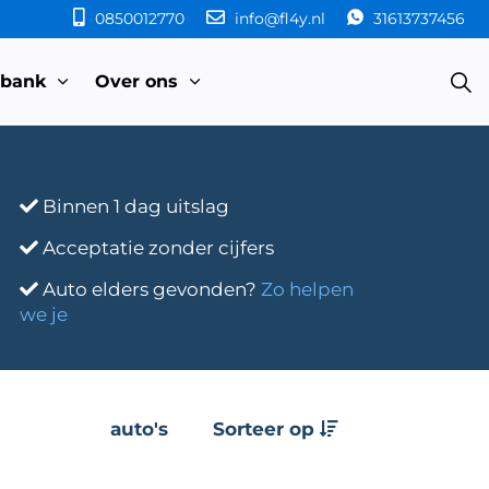
0850012770
info@fl4y.nl
31613737456
sbank
Over ons
Binnen 1 dag uitslag
Acceptatie zonder cijfers
Auto elders gevonden?
Zo helpen
we je
auto's
Sorteer op
e
Transmissie
Bouwjaar
Km-stand