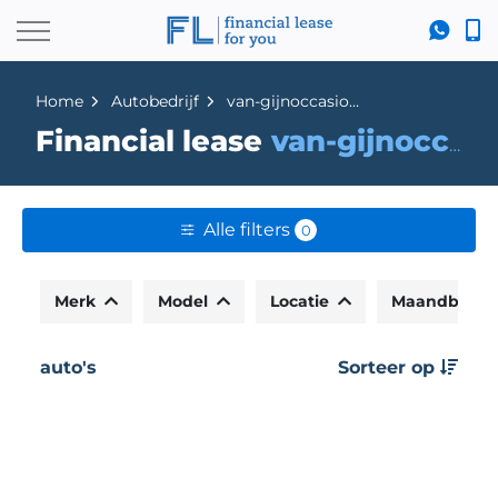
Home
Autobedrijf
van-gijnoccasions
Financial lease
van-gijnoccasions
Alle filters
0
Merk
Model
Locatie
Maandbedr
auto's
Sorteer op