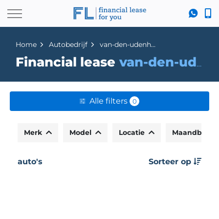
Home
Autobedrijf
van-den-udenhout-seat-en-skoda-den-bosch
Financial lease
van-den-udenhout-seat-en-skoda-den-bosch
Alle filters
0
Merk
Model
Locatie
Maandbedr
auto's
Sorteer op