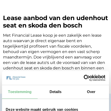
Lease aanbod van den udenhout
seat en skoda den bosch
Met Financial Lease koop je een zakelijk een lease
auto waarvan je direct eigenaar bent en
tegelijkertijd profiteert van fiscale voordelen,
behoud van eigen vermogen en een vast scherp
maandtermijn. Doe vrijblijvend een aanvraag voor
een van de lease auto's uit de voorraad van van den
udenhout seat en skoda den bosch en binnen een
werkdag ontvang je terugkoppeling op de
mogelijkheden voor jouw Financial Lease.
Toestemming
Details
Over
Financial lease zonder zorgen.
Eenvoudig, transparant, vertrouwd.
Deze website maakt gebruik van cookies