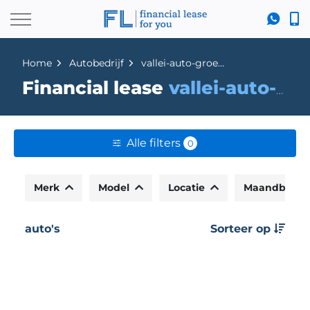
Home
Autobedrijf
vallei-auto-groep-arnhem
Financial lease
vallei-auto-groep-arnhem
Alle filters
0
Merk
Model
Locatie
Maandbedr
auto's
Sorteer op