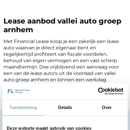
Lease aanbod vallei auto groep
arnhem
Met Financial Lease koop je een zakelijk een lease
auto waarvan je direct eigenaar bent en
tegelijkertijd profiteert van fiscale voordelen,
behoud van eigen vermogen en een vast scherp
maandtermijn. Doe vrijblijvend een aanvraag voor
een van de lease auto's uit de voorraad van vallei
auto groep arnhem en binnen een werkdag
ontvang je terugkoppeling op de mogelijkheden
voor jouw Financial Lease.
Toestemming
Details
Over
Financial lease zonder zorgen.
Eenvoudig, transparant, vertrouwd.
Deze website maakt gebruik van cookies