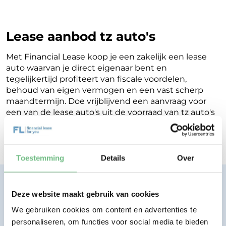
Lease aanbod tz auto's
Met Financial Lease koop je een zakelijk een lease
auto waarvan je direct eigenaar bent en
tegelijkertijd profiteert van fiscale voordelen,
behoud van eigen vermogen en een vast scherp
maandtermijn. Doe vrijblijvend een aanvraag voor
een van de lease auto's uit de voorraad van tz auto's
en binnen een werkdag ontvang je terugkoppeling
op de mogelijkheden voor jouw Financial Lease.
Toestemming
Details
Over
Financial lease zonder zorgen.
Deze website maakt gebruik van cookies
Eenvoudig, transparant, vertrouwd.
We gebruiken cookies om content en advertenties te
personaliseren, om functies voor social media te bieden
Bekijk lease aanbod