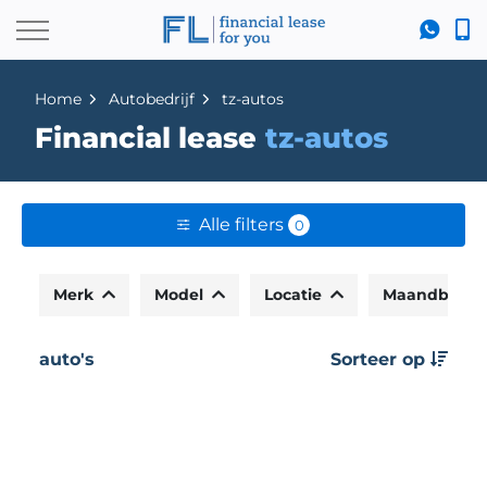
Home
Autobedrijf
tz-autos
Financial lease
tz-autos
Alle filters
0
Merk
Model
Locatie
Maandbedr
auto's
Sorteer op