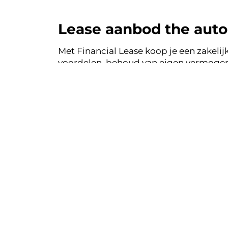
Lease aanbod the aut
Met Financial Lease koop je een zakelijk
voordelen, behoud van eigen vermogen 
auto's uit de voorraad van the autom
jouw Financial Lease.
Financial le
Eenvoudig, tra
Bekij