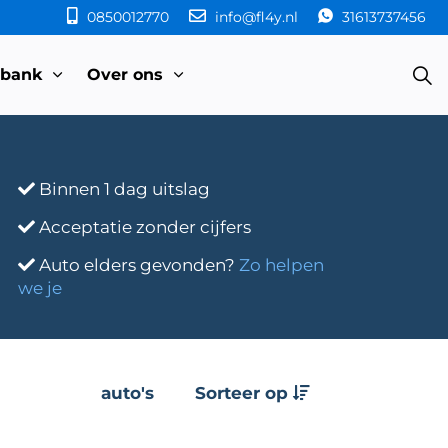
0850012770
info@fl4y.nl
31613737456
sbank
Over ons
Binnen 1 dag uitslag
Acceptatie zonder cijfers
Auto elders gevonden?
Zo helpen
we je
auto's
Sorteer op
e
Transmissie
Bouwjaar
Km-stand