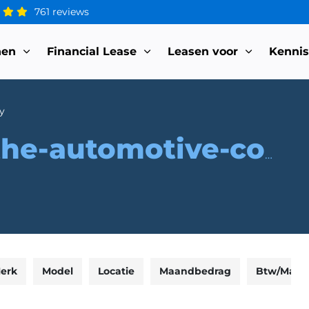
761 reviews
nen
Financial Lease
Leasen voor
Kenni
y
the-automotive-company
erk
Model
Locatie
Maandbedrag
Btw/Marg