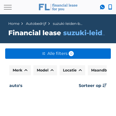
Home
Autobedrijf
suzuki-leiden-by-bart
Financial lease
suzuki-leiden-by-bart
Alle filters
0
Merk
Model
Locatie
Maandbedr
auto's
Sorteer op