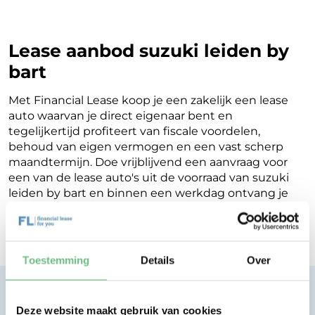
Lease aanbod suzuki leiden by
bart
Met Financial Lease koop je een zakelijk een lease
auto waarvan je direct eigenaar bent en
tegelijkertijd profiteert van fiscale voordelen,
behoud van eigen vermogen en een vast scherp
maandtermijn. Doe vrijblijvend een aanvraag voor
een van de lease auto's uit de voorraad van suzuki
leiden by bart en binnen een werkdag ontvang je
terugkoppeling op de mogelijkheden voor jouw
Financial Lease.
Toestemming
Details
Over
Financial lease zonder zorgen.
Eenvoudig, transparant, vertrouwd.
Deze website maakt gebruik van cookies