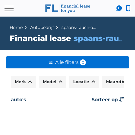
Home
Autobedrijf
spaans-rauch-automotive
Financial lease
spaans-rauch-automotive
Alle filters
0
Merk
Model
Locatie
Maandbedr
auto's
Sorteer op