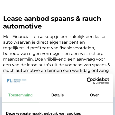
Lease aanbod spaans & rauch
automotive
Met Financial Lease koop je een zakelijk een lease
auto waarvan je direct eigenaar bent en
tegelijkertijd profiteert van fiscale voordelen,
behoud van eigen vermogen en een vast scherp
maandtermijn. Doe vrijblijvend een aanvraag voor
een van de lease auto's uit de voorraad van spaans &
rauch automotive en binnen een werkdag ontvang
je terugkoppeling op de mogelijkheden voor jouw
Financial Lease.
Toestemming
Details
Over
Financial lease zonder zorgen.
Eenvoudig, transparant, vertrouwd.
Deze website maakt gebruik van cookies