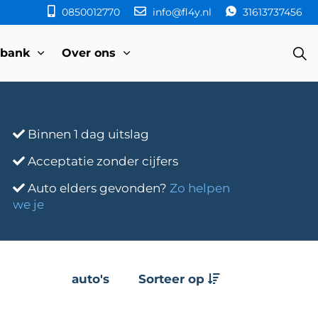
0850012770
info@fl4y.nl
31613737456
sbank
Over ons
Binnen 1 dag uitslag
Acceptatie zonder cijfers
Auto elders gevonden?
Zo helpen
we je
auto's
Sorteer op
e
Transmissie
Bouwjaar
Km-stand