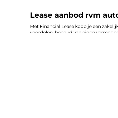
Lease aanbod rvm auto
Met Financial Lease koop je een zakelijk
voordelen, behoud van eigen vermogen 
auto's uit de voorraad van rvm automo
Financial Lease.
Financial le
Eenvoudig, tra
Bekij