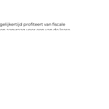
lijkertijd profiteert van fiscale
en aanvraag voor een van de lease
peling op de mogelijkheden voor jouw