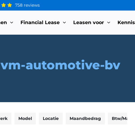
758 reviews
nen
Financial Lease
Leasen voor
Kenni
rvm-automotive-bv
erk
Model
Locatie
Maandbedrag
Btw/Marg