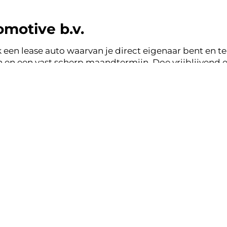
motive b.v.
 een lease auto waarvan je direct eigenaar bent en tege
en een vast scherp maandtermijn. Doe vrijblijvend e
tive b.v. en binnen een werkdag ontvang je terugkop
ase zonder zorgen.
nsparant, vertrouwd.
k lease aanbod