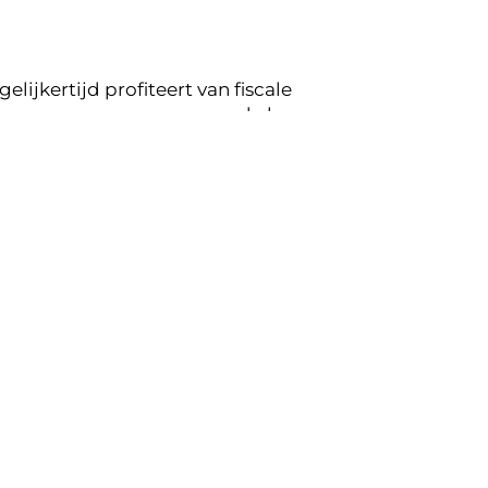
lijkertijd profiteert van fiscale
en aanvraag voor een van de lease
koppeling op de mogelijkheden voor