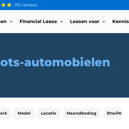
761 reviews
nen
Financial Lease
Leasen voor
Kenni
rots-automobielen-bv
erk
Model
Locatie
Maandbedrag
Btw/Marg