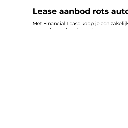
Lease aanbod rots aut
Met Financial Lease koop je een zakelijk
voordelen, behoud van eigen vermogen 
auto's uit de voorraad van rots autom
jouw Financial Lease.
Financial le
Eenvoudig, tra
Bekij