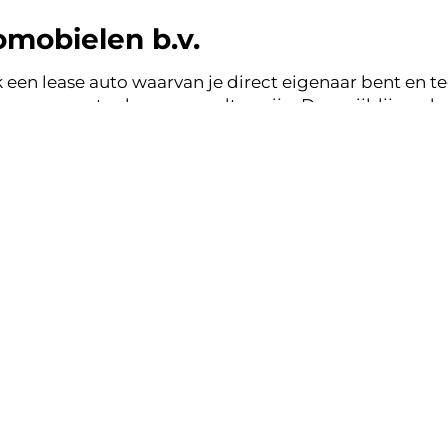
omobielen b.v.
 een lease auto waarvan je direct eigenaar bent en tege
en een vast scherp maandtermijn. Doe vrijblijvend e
obielen b.v. en binnen een werkdag ontvang je terug
ase zonder zorgen.
nsparant, vertrouwd.
k lease aanbod