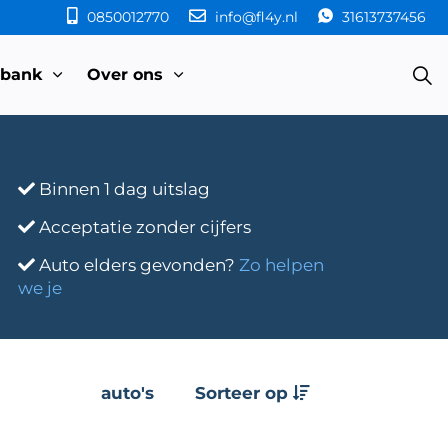
0850012770
info@fl4y.nl
31613737456
sbank
Over ons
Binnen 1 dag uitslag
Acceptatie zonder cijfers
Auto elders gevonden?
Zo helpen
we je
auto's
Sorteer op
e
Transmissie
Bouwjaar
Km-stand