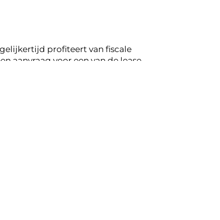
lijkertijd profiteert van fiscale
en aanvraag voor een van de lease
vang je terugkoppeling op de