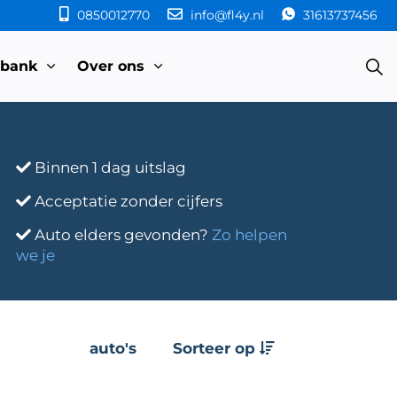
0850012770
info@fl4y.nl
31613737456
sbank
Over ons
Binnen 1 dag uitslag
Acceptatie zonder cijfers
Auto elders gevonden?
Zo helpen
we je
auto's
Sorteer op
e
Transmissie
Bouwjaar
Km-stand