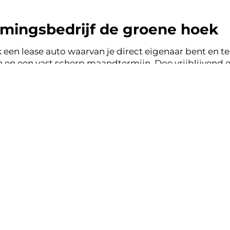
mingsbedrijf de groene hoek
 een lease auto waarvan je direct eigenaar bent en tege
en een vast scherp maandtermijn. Doe vrijblijvend e
gsbedrijf de groene hoek en binnen een werkdag ont
se.
ase zonder zorgen.
nsparant, vertrouwd.
k lease aanbod