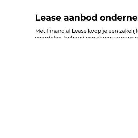
Lease aanbod onderne
Met Financial Lease koop je een zakelijk
voordelen, behoud van eigen vermogen 
auto's uit de voorraad van ondernemin
mogelijkheden voor jouw Financial Lea
Financial le
Eenvoudig, tra
Bekij