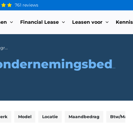
761 reviews
nen
Financial Lease
Leasen voor
Kenni
ondernemingsbedrijf-de-groene-hoek
ndernemingsbedrijf-de-groene-hoek
erk
Model
Locatie
Maandbedrag
Btw/Marg