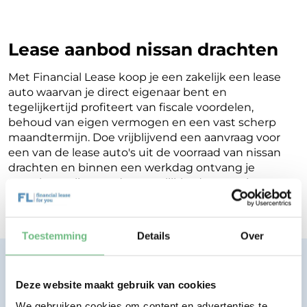
Lease aanbod nissan drachten
Met Financial Lease koop je een zakelijk een lease
auto waarvan je direct eigenaar bent en
tegelijkertijd profiteert van fiscale voordelen,
behoud van eigen vermogen en een vast scherp
maandtermijn. Doe vrijblijvend een aanvraag voor
een van de lease auto's uit de voorraad van nissan
drachten en binnen een werkdag ontvang je
terugkoppeling op de mogelijkheden voor jouw
Financial Lease.
Toestemming
Details
Over
Financial lease zonder zorgen.
Eenvoudig, transparant, vertrouwd.
Deze website maakt gebruik van cookies
We gebruiken cookies om content en advertenties te