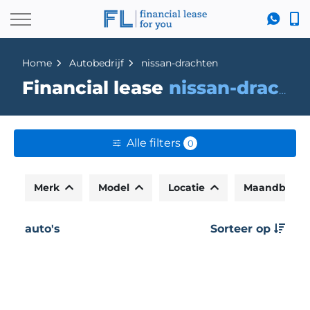
Home
Autobedrijf
nissan-drachten
Financial lease
nissan-drachten
Alle filters
0
Merk
Model
Locatie
Maandbedr
auto's
Sorteer op