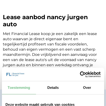
Lease aanbod nancy jurgen
auto
Met Financial Lease koop je een zakelijk een lease
auto waarvan je direct eigenaar bent en
tegelijkertijd profiteert van fiscale voordelen,
behoud van eigen vermogen en een vast scherp
maandtermijn. Doe vrijblijvend een aanvraag voor
een van de lease auto's uit de voorraad van nancy
jurgen auto en binnen een werkdag ontvang je
terugkoppeling op de mogelijkheden voor jouw
Financial Lease.
Toestemming
Details
Over
Financial lease zonder zorgen.
Eenvoudig, transparant, vertrouwd.
Deze website maakt gebruik van cookies