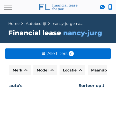
Home
Autobedrijf
nancy-jurgen-auto
Financial lease
nancy-jurgen-auto
Alle filters
0
Merk
Model
Locatie
Maandbedr
auto's
Sorteer op