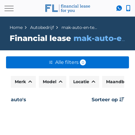
Home
Autobedrijf
mak-auto-en-techniek
Financial lease
mak-auto-en-techniek
Alle filters
0
Merk
Model
Locatie
Maandbedr
auto's
Sorteer op