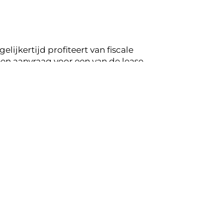
lijkertijd profiteert van fiscale
en aanvraag voor een van de lease
ugkoppeling op de mogelijkheden voor