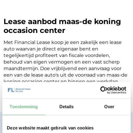
Lease aanbod maas-de koning
occasion center
Met Financial Lease koop je een zakelijk een lease
auto waarvan je direct eigenaar bent en
tegelijkertijd profiteert van fiscale voordelen,
behoud van eigen vermogen en een vast scherp
maandtermijn. Doe vrijblijvend een aanvraag voor
een van de lease auto's uit de voorraad van maas-de
koning occasion center en binnen een werkdag
ontvang je terugkoppeling op de mogelijkheden
voor jouw Financial Lease.
Toestemming
Details
Over
Financial lease zonder zorgen.
Deze website maakt gebruik van cookies
Eenvoudig, transparant, vertrouwd.