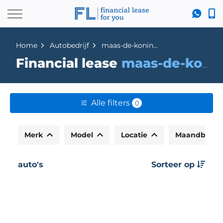
Home
Autobedrijf
maas-de-koning-occasion-center
Financial lease
maas-de-koning-occasion-center
Alle filters
0
Merk
Model
Locatie
Maandbedr
auto's
Sorteer op