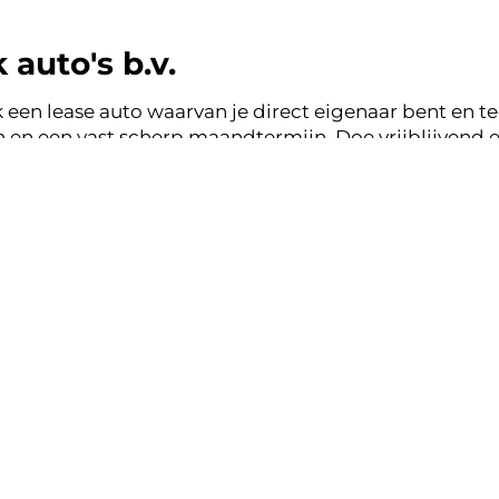
auto's b.v.
 een lease auto waarvan je direct eigenaar bent en tege
en een vast scherp maandtermijn. Doe vrijblijvend e
uto's b.v. en binnen een werkdag ontvang je terugkop
ase zonder zorgen.
nsparant, vertrouwd.
k lease aanbod