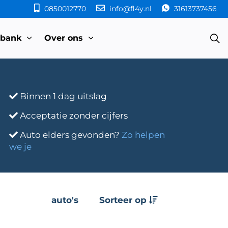
0850012770
info@fl4y.nl
31613737456
sbank
Over ons
Binnen 1 dag uitslag
Acceptatie zonder cijfers
Auto elders gevonden?
Zo helpen
we je
auto's
Sorteer op
e
Transmissie
Bouwjaar
Km-stand