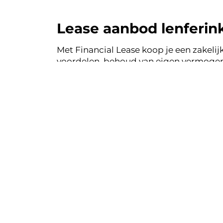
Lease aanbod lenferink 
Met Financial Lease koop je een zakelijk
voordelen, behoud van eigen vermogen 
auto's uit de voorraad van lenferink a
Financial Lease.
Financial le
Eenvoudig, tra
Bekij