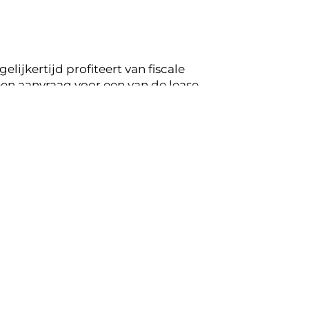
lijkertijd profiteert van fiscale
en aanvraag voor een van de lease
peling op de mogelijkheden voor jouw