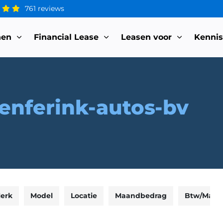
761 reviews
nen
Financial Lease
Leasen voor
Kenni
lenferink-autos-bv
erk
Model
Locatie
Maandbedrag
Btw/Marg