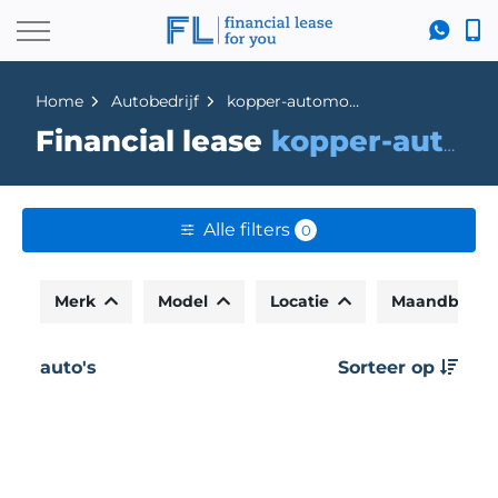
Home
Autobedrijf
kopper-automotive
Financial lease
kopper-automotive
Alle filters
0
Merk
Model
Locatie
Maandbedr
auto's
Sorteer op