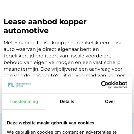
Lease aanbod kopper
automotive
Met Financial Lease koop je een zakelijk een lease
auto waarvan je direct eigenaar bent en
tegelijkertijd profiteert van fiscale voordelen,
behoud van eigen vermogen en een vast scherp
maandtermijn. Doe vrijblijvend een aanvraag voor
een van de lease auto's uit de voorraad van kopper
automotive en binnen een werkdag ontvang je
terugkoppeling op de mogelijkheden voor jouw
Financial Lease.
Toestemming
Details
Over
Deze website maakt gebruik van cookies
Financial lease zonder zorgen.
Eenvoudig, transparant, vertrouwd.
We gebruiken cookies om content en advertenties te