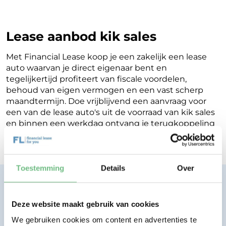
Lease aanbod kik sales
Met Financial Lease koop je een zakelijk een lease
auto waarvan je direct eigenaar bent en
tegelijkertijd profiteert van fiscale voordelen,
behoud van eigen vermogen en een vast scherp
maandtermijn. Doe vrijblijvend een aanvraag voor
een van de lease auto's uit de voorraad van kik sales
en binnen een werkdag ontvang je terugkoppeling
op de mogelijkheden voor jouw Financial Lease.
Toestemming
Details
Over
Financial lease zonder zorgen.
Eenvoudig, transparant, vertrouwd.
Deze website maakt gebruik van cookies
We gebruiken cookies om content en advertenties te
Bekijk lease aanbod