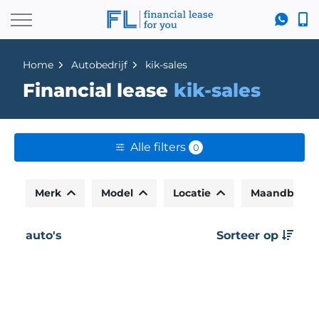
Home
Autobedrijf
kik-sales
Financial lease
kik-sales
Alle filters
0
Merk
Model
Locatie
Maandbedr
auto's
Sorteer op