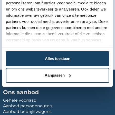
personaliseren, om functies voor social media te bieden
en om ons websiteverkeer te analyseren. Ook delen we
informatie over uw gebruik van onze site met onze
partners voor social media, adverteren en analyse. Deze
partners kunnen deze gegevens combineren met andere
informatie die u aan ze heeft verstrekt of die ze hebben
verzameld op basis van uw gebruik van hun services.
Alles toestaan
Home
Autobedrijf
kik-sales
Aanpassen
Ons aanbod
Gehele voorraad
Aanbod personenauto's
Aanbod bedrijfswagens