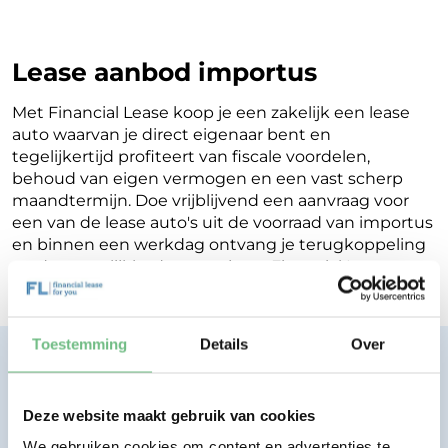
Lease aanbod importus
Met Financial Lease koop je een zakelijk een lease
auto waarvan je direct eigenaar bent en
tegelijkertijd profiteert van fiscale voordelen,
behoud van eigen vermogen en een vast scherp
maandtermijn. Doe vrijblijvend een aanvraag voor
een van de lease auto's uit de voorraad van importus
en binnen een werkdag ontvang je terugkoppeling
op de mogelijkheden voor jouw Financial Lease.
Toestemming
Details
Over
Financial lease zonder zorgen.
Eenvoudig, transparant, vertrouwd.
Deze website maakt gebruik van cookies
Bekijk lease aanbod
We gebruiken cookies om content en advertenties te