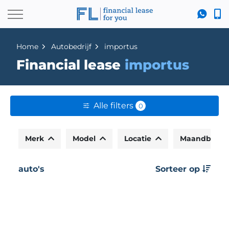
Home
Autobedrijf
importus
Financial lease
importus
Alle filters
0
Merk
Model
Locatie
Maandbedr
auto's
Sorteer op