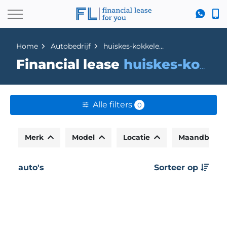
Home
Autobedrijf
huiskes-kokkeler-hengelo-bv
Financial lease
huiskes-kokkeler-hengelo-bv
Alle filters
0
Merk
Model
Locatie
Maandbedr
auto's
Sorteer op