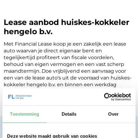
Lease aanbod huiskes-kokkeler
hengelo b.v.
Met Financial Lease koop je een zakelijk een lease
auto waarvan je direct eigenaar bent en
tegelijkertijd profiteert van fiscale voordelen,
behoud van eigen vermogen en een vast scherp
maandtermijn. Doe vrijblijvend een aanvraag voor
een van de lease auto's uit de voorraad van huiskes-
kokkeler hengelo b.v. en binnen een werkdag
ontvang je terugkoppeling op de mogelijkheden
voor jouw Financial Lease.
Toestemming
Details
Over
Financial lease zonder zorgen.
Eenvoudig, transparant, vertrouwd.
Deze website maakt gebruik van cookies