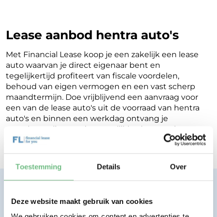
Lease aanbod hentra auto's
Met Financial Lease koop je een zakelijk een lease
auto waarvan je direct eigenaar bent en
tegelijkertijd profiteert van fiscale voordelen,
behoud van eigen vermogen en een vast scherp
maandtermijn. Doe vrijblijvend een aanvraag voor
een van de lease auto's uit de voorraad van hentra
auto's en binnen een werkdag ontvang je
terugkoppeling op de mogelijkheden voor jouw
Financial Lease.
Toestemming
Details
Over
Financial lease zonder zorgen.
Eenvoudig, transparant, vertrouwd.
Deze website maakt gebruik van cookies
We gebruiken cookies om content en advertenties te