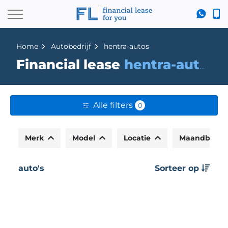
Home
Autobedrijf
hentra-autos
Financial lease
hentra-autos
Alle filters
0
Merk
Model
Locatie
Maandbedr
auto's
Sorteer op