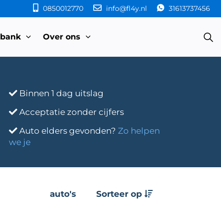
0850012770
info@fl4y.nl
31613737456
sbank
Over ons
Binnen 1 dag uitslag
Acceptatie zonder cijfers
Auto elders gevonden?
Zo helpen
we je
auto's
Sorteer op
e
Transmissie
Bouwjaar
Km-stand