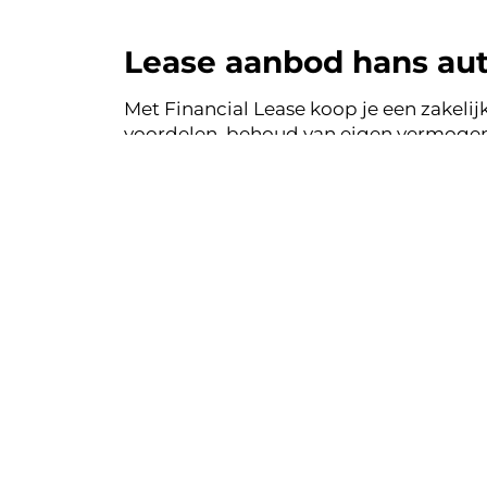
Lease aanbod hans aut
Met Financial Lease koop je een zakelijk
voordelen, behoud van eigen vermogen 
auto's uit de voorraad van hans autom
Financial Lease.
Financial le
Eenvoudig, tra
Bekij