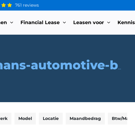
761 reviews
nen
Financial Lease
Leasen voor
Kenni
hans-automotive-bv
erk
Model
Locatie
Maandbedrag
Btw/Marg