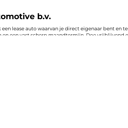
omotive b.v.
 een lease auto waarvan je direct eigenaar bent en tege
en een vast scherp maandtermijn. Doe vrijblijvend e
otive b.v. en binnen een werkdag ontvang je terugko
ase zonder zorgen.
nsparant, vertrouwd.
k lease aanbod