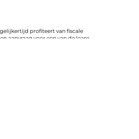
lijkertijd profiteert van fiscale
en aanvraag voor een van de lease
ppeling op de mogelijkheden voor jouw