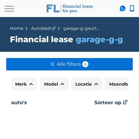
Home
Autobedrijf
garage-g-geurtsen
Financial lease
garage-g-geurtsen
Alle filters
0
Merk
Model
Locatie
Maandbedr
auto's
Sorteer op