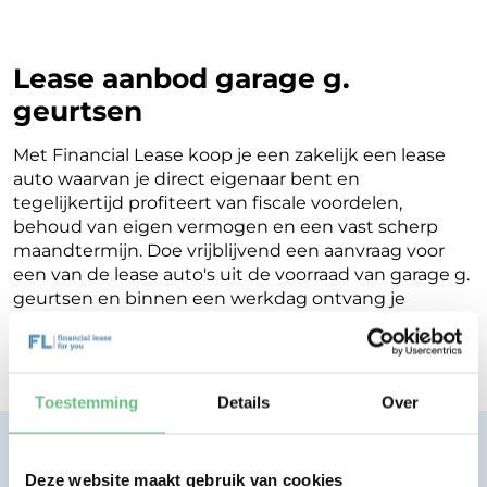
Lease aanbod garage g.
geurtsen
Met Financial Lease koop je een zakelijk een lease
auto waarvan je direct eigenaar bent en
tegelijkertijd profiteert van fiscale voordelen,
behoud van eigen vermogen en een vast scherp
maandtermijn. Doe vrijblijvend een aanvraag voor
een van de lease auto's uit de voorraad van garage g.
geurtsen en binnen een werkdag ontvang je
terugkoppeling op de mogelijkheden voor jouw
Financial Lease.
Toestemming
Details
Over
Financial lease zonder zorgen.
Eenvoudig, transparant, vertrouwd.
Deze website maakt gebruik van cookies