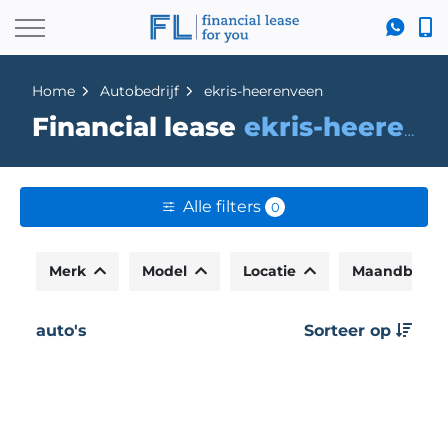
Home
Autobedrijf
ekris-heerenveen
Financial lease
ekris-heerenveen
Alle filters
0
Merk
Model
Locatie
Maandbedr
auto's
Sorteer op