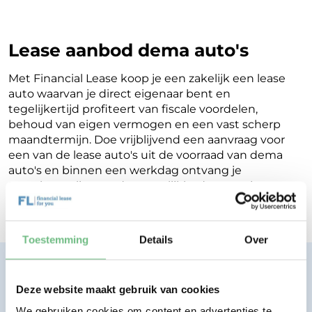
Lease aanbod dema auto's
Met Financial Lease koop je een zakelijk een lease
auto waarvan je direct eigenaar bent en
tegelijkertijd profiteert van fiscale voordelen,
behoud van eigen vermogen en een vast scherp
maandtermijn. Doe vrijblijvend een aanvraag voor
een van de lease auto's uit de voorraad van dema
auto's en binnen een werkdag ontvang je
terugkoppeling op de mogelijkheden voor jouw
Financial Lease.
Toestemming
Details
Over
Financial lease zonder zorgen.
Eenvoudig, transparant, vertrouwd.
Deze website maakt gebruik van cookies
We gebruiken cookies om content en advertenties te