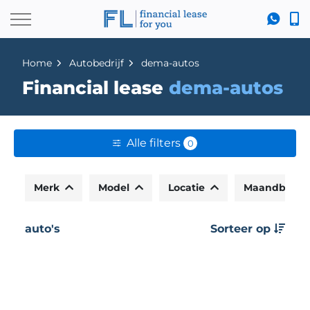
Home
Autobedrijf
dema-autos
Financial lease
dema-autos
Alle filters
0
Merk
Model
Locatie
Maandbedr
auto's
Sorteer op