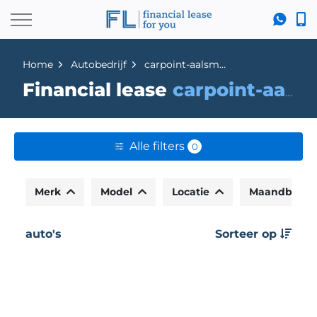
Home
Autobedrijf
carpoint-aalsmeer
Financial lease
carpoint-aalsmeer
Alle filters
0
Merk
Model
Locatie
Maandbedr
auto's
Sorteer op