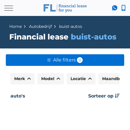
Home
Autobedrijf
buist-autos
Financial lease
buist-autos
Alle filters
0
Merk
Model
Locatie
Maandbedr
auto's
Sorteer op