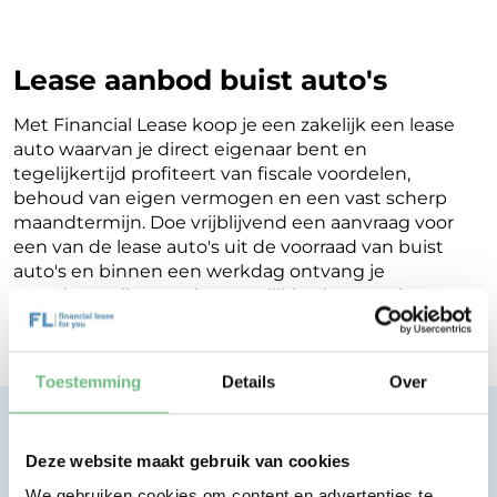
Lease aanbod buist auto's
Met Financial Lease koop je een zakelijk een lease
auto waarvan je direct eigenaar bent en
tegelijkertijd profiteert van fiscale voordelen,
behoud van eigen vermogen en een vast scherp
maandtermijn. Doe vrijblijvend een aanvraag voor
een van de lease auto's uit de voorraad van buist
auto's en binnen een werkdag ontvang je
terugkoppeling op de mogelijkheden voor jouw
Financial Lease.
Toestemming
Details
Over
Financial lease zonder zorgen.
Eenvoudig, transparant, vertrouwd.
Deze website maakt gebruik van cookies
We gebruiken cookies om content en advertenties te